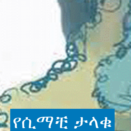
የሲማቺ
ታላቁ