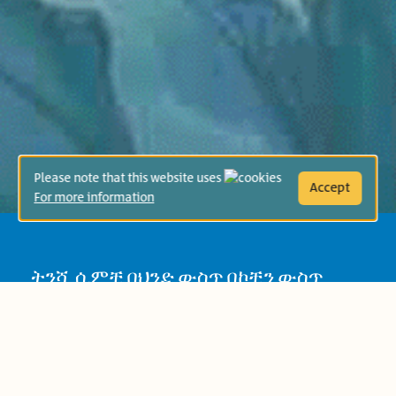
Please note that this website uses
Accept
For more information
ትንሿ ሲምቺ በህንድ ውስጥ በኮቺን ውስጥ
ትኖራለች። ነገር ግን የእስራኤል ምድር ህልም
አላት። በኦሪት መደሰቻ በዓል ዋዜማ ወንድሟ
ከአባቷ የዓሣ ማጥመጃ ጀልባዎች ውስጥ ሾልኮ
ሲገባ ታያለች። ወደ እስራኤል በመርከብ እየሄደ