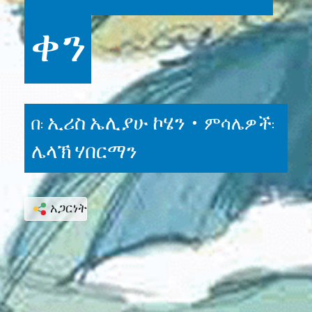
ቀን
ኢሪስ ኤሊያሁ ኮሄን •
በ:
ምሳሌዎች:
ሌላኽ ሃበርማን
አጋርነት