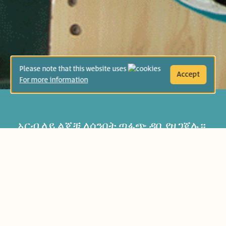
Please note that this website uses
Accept
For more information
አርብ ላይ ልጆቹ ለሰንበት ጣፋጭ ዳቦ ያዘጋጃሉ።
እያንዳንዱ ወንድና ሴት ልጅ ሚና አለው፦
መቅዳት፣ መቀላቀል፣ መለወስና መሸፈን።
ዳቦዎቹ በታላቅ ትብብርና ደስታ ወደ ምድጃ
ውስጥ ይገባሉ። ሽታውስ? - ድንቅ ነው!
የእድሜ ክልል:
ታዳጊዎች