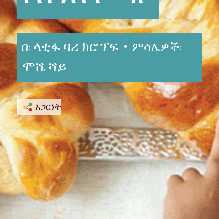
ላቲፋ ባሪ ክሮፕፍ •
በ:
ምሳሌዎች:
ሞሼ ሻይ
አጋርነት