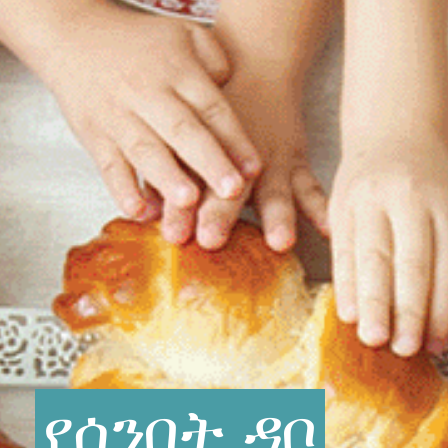
የሰንበት
ዳቦ