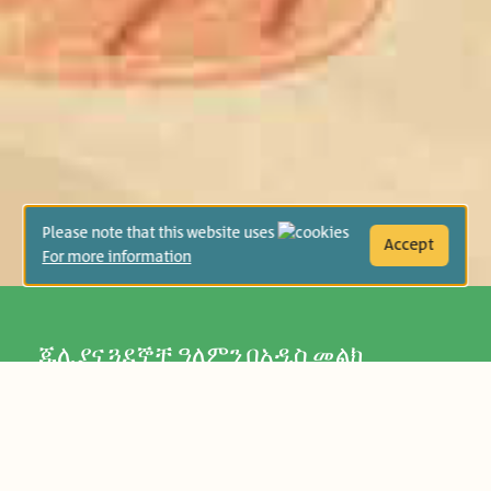
Please note that this website uses
Accept
For more information
ጁሊያና ጓደኞቿ ዓለምን በአዲስ መልክ
ይመለከቷታል፣ አካባቢያቸውን ይቃኛሉ፣
ስለራሳቸውም በምናብና በጉጉት በደስታ
ይማራሉ። አያት ያዳምጣቸዋል፤ ከጎናቸውም
ሆኖ አዲስና ልምድ ያለው ትምህርት