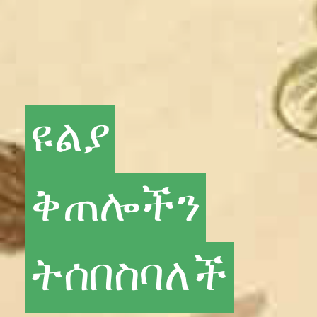
ዩልያ
ቅጠሎችን
ትሰበስባለች