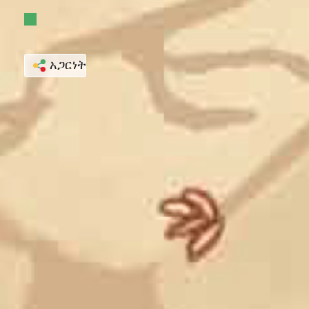
አጋርነት