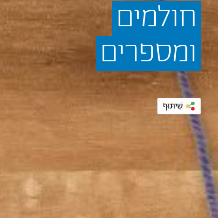
חולמים
ומספרים
שִׁיתּוּף