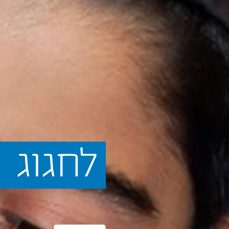
לחגוג
א