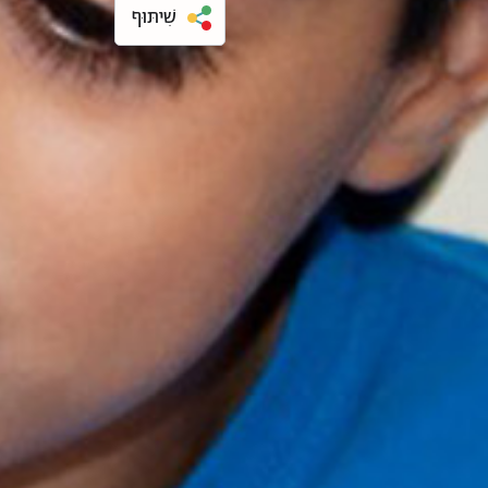
שִׁיתּוּף