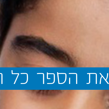
ת
הספר
כל
ה