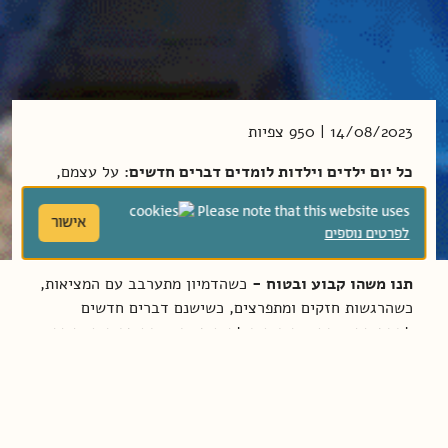
14/08/2023 | 950 צפיות
כל יום ילדים וילדות לומדים דברים חדשים:
על עצמם,
על חברים שלהם ועל העולם. הם צריכים להסתגל לגן,
Please note that this website uses
לחברים, לאח חדש, להוראות, לשבת, לקום, לדבר, לשתוק
אישור
לפרטים נוספים
וללכת לישון...
תנו משהו קבוע ובטוח -
כשהדמיון מתערבב עם המציאות,
כשהרגשות חזקים ומתפרצים, כשישנם דברים חדשים
להתמודד איתם, צריכים הילדים משהו שהם מכירים וחוזר
על עצמו באופן קבוע. כזה שייתן להם מסגרת, סדר וידיעה
שבכל זאת ישנם דברים קבועים, שנותנים תחושת בטחון,
שייכות וחמימות.
למשל טקס.