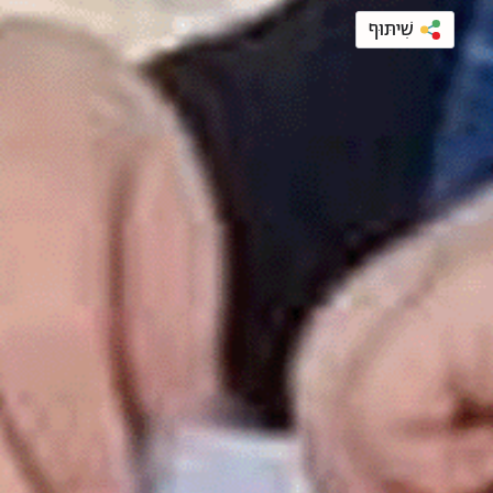
שִׁיתּוּף