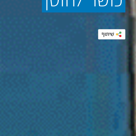
כושר
לחוסן
שִׁיתּוּף