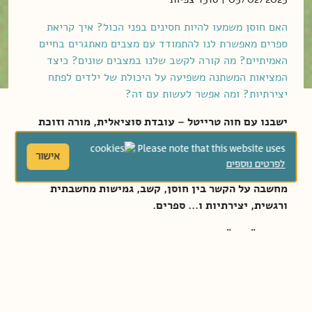
האם חוסן משמעו להיות חסינים בפני הכול? איך קריאת
ספרים מאפשרת לנו להתמודד עם מצבים מאתגרים בחיים
האמיתיים? מה קורה לקשב שלנו במצבים שונים? כיצד
המציאות המשתנה משפיעה על היכולת של ילדים לפתח
יצירתיות? ומה אפשר לעשות עם זה?
ישבנו עם חוה טרייטל – עובדת סוציאלית, מורה וזוכת
פרס "המורה של המדינה", פסיכותרפיסטית, חוקרת
Please note that this website uses
באוניברסיטת בר-אילן וראש תחום מחקר ופיתוח
אישור
לפרטים נוספים
בתנועת "מהפכת הקשב" – לשיחה מרתקת ומעוררת
מחשבה על הקשר בין חוסן, קשב, גמישות מחשבתית
ורגשית, יצירתיות ו... ספרים
.
המושג "חוסן" מתעתע, אומרת חוה. כשאנחנו שומעים אותו,
אנחנו מדמיינים פעמים רבות שריון מברזל מחושל החסין
בפני הכול, כזה שדבר אינו יכול לחדור בעדו. ואולם, למען
האמת, משמעותו היא ההפך הגמור – חוסן הוא היכולת שלנו
להיות
גמישים
יותר.