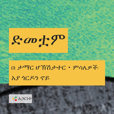
ድመቷም
ታማር ሆኽሽታተር •
በ:
ምሳሌዎች:
አያ ጎርዶን ኖይ
አጋርነት