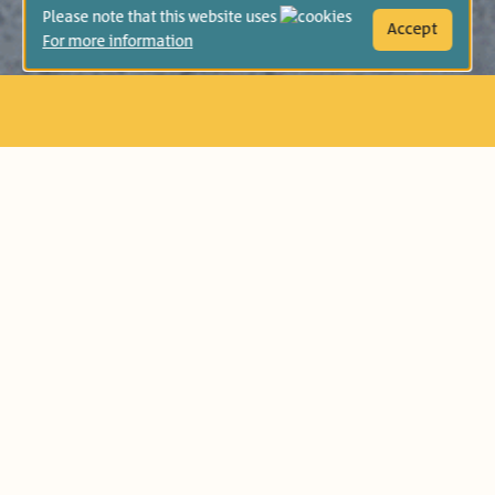
Please note that this website uses
Accept
For more information
ድመቱ ለእግር ጉዞ ይወጣል። ድመቷስ? እርሷም
ትፈልጋለች! ድመቱ እምቢ በማለት ፓኬጅና
የስጋ ጥቅል ቢያቀርብላትም ድመቷ ግን
የምትፈልገው ይሄ ሳይሆን የራሷ ሀሳብ አላት።
ነፃነትን የመምረጥና የማሳደግ ችሎታን
በተመለከተ በግጥም የቀረበ ጣፋጭ ታሪክ።
የእድሜ ክልል:
ታዳጊዎች