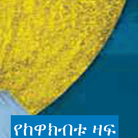
የከዋክብቱ
ዛፍ