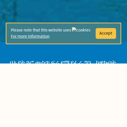
Please note that this website uses
Accept
For more information
በአያት ጓሮ ውስጥ ፍሬ የማያፈራ ግን... ከዋክብት
የሚወጡበት ድንቅ የሆነ ዛፍ ይበቅላል! እውነት
ነው አያት ኮከቦችን መሸጥ አልቻለም። ነገር ግን
አላዘነም፤ ምክንያቱም "ሀብቱ በእርሱ ዘንድ
ስለሚኖርና ገንዘብ እነርሱ ጋር ስለሚሆን"።
የከዋክብቱ ዛፍ
በገንዘብ ስለማይገዙ ውድ ነገሮች
ስለ አያትና ልጅ፣ ስለ ምናብ፣ ስለ ደስታና
አስማታዊ ዘፈን ነው።