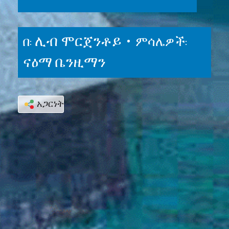
ሊብ ሞርጀንቶይ •
በ:
ምሳሌዎች:
ናዕማ ቤንዚማን
አጋርነት