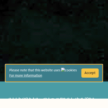
Please note that this website uses
Accept
For more information
የሐኑካ በዓል እየመጣ ነው። ግን የታሪኩን ጀግና
እንኳን ሊያስደስት አልቻለም። ትጨነቃለች፦