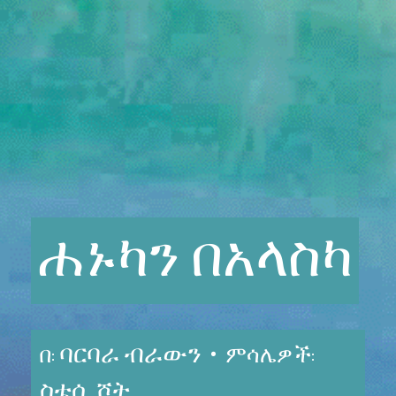
ሐኑካን
በአላስካ
ባርባራ ብራውን •
በ:
ምሳሌዎች:
ስቴሲ ሾት