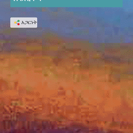
አጋርነት