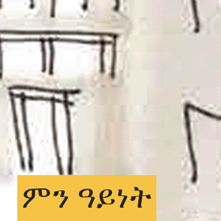
ምን
ዓይነት