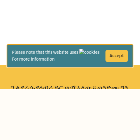
Please note that this website uses
Accept
For more information
ጊል የራሱ የላብራዶር ውሻ አለው። ወንድሙ ግን
የቤት እንስሳ የለውም። ጊል በጨለማ ውስጥ
ማንበብ ይችላል። ወንድሙ ግን ብርሃኑ ሲጠፋ
ቆም አለበት። ሆኖም ግን ምንም እንኳን
ልዩነታቸው ቢኖርም የጊል ወንድም በእርሱ
በጣም ይኮራል። የተለያየ የወንድማማቾች