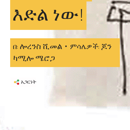
እድል
ነው!
ሎረንስ ሺመል •
ጆን
በ:
ምሳሌዎች:
ካሚሎ ሜሮጋ
አጋርነት