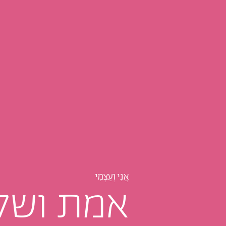
אֲנִי וְעַצְמִי
אמת ושק