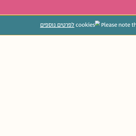
Please note t
לפרטים נוספים
ִים
כִּתָּה א'
גַּנִּים צְעִירִים