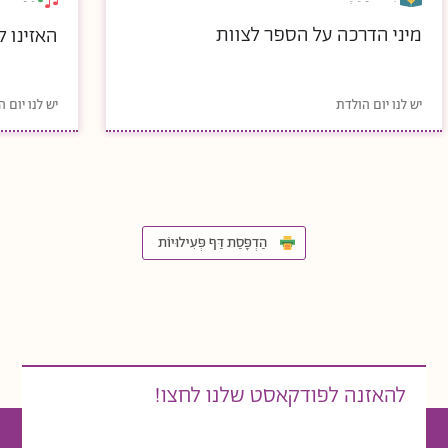
מיני הדרכה על הספר לצוות
האזינו ל
יש לנו יום הולדת
יש לנו יום 
הַדְפָּסַת דַּף פְּעִילוּיוֹת
להאזנה לפודקאסט שלנו לחצו!