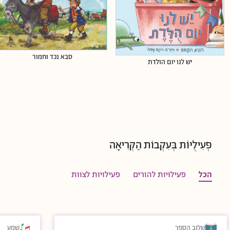
סבא נכד וחמור
יש לנו יום הולדת
פְּעִילֻיּוֹת בְּעִקְבוֹת הַקְּרִיאָה
הכל
פעילויות להורים
פעילויות לצוות
שִׁלּוּב הַסֵּפֶר
שֵׁמַע