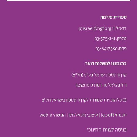
ספריית פיג׳מה
דוא"ל:
pjisrael@hgf.org.il
טלפון: 03-5758161
פקס: 03-6417580
כתובתנו למשלוח דואר:
קרן גרינספון ישראל בע"מ (חל"צ)
רח' בצלאל 10, רמת גן 5252110
® כל הזכויות שמורות לקרן גרינספון בישראל חל״צ
תכנות: t
q.soft
| עיצוב:
מיכאל גולן
| הנגשה:
web-a
כניסה לצוות החינוכי