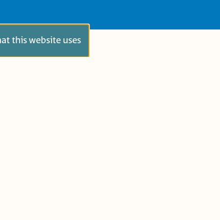
hat this website uses
סְּפָרִים
כל הגילאים
גַּנִּים צְעִירִים
כִּתָּה