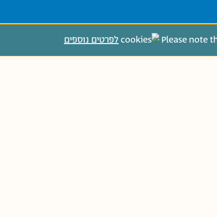
Please note t
לפרטים נוספים
 א'
גַּנִּים בּוֹגְרִים