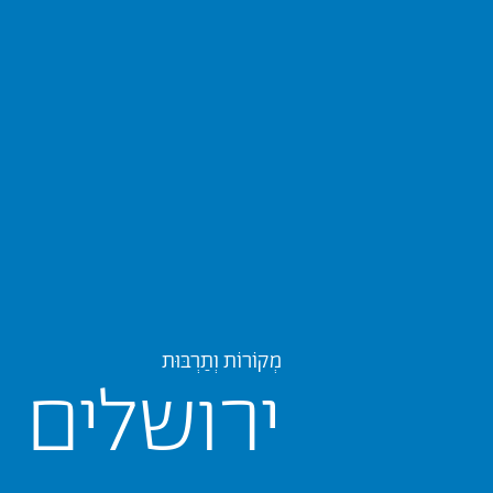
מְקוֹרוֹת וְתַרְבּוּת
ירושלים