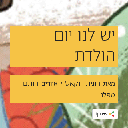
יש
לנו
יום
הולדת
רונית רוקאס •
רותם
מאת:
איורים:
טפלו
שִׁיתּוּף