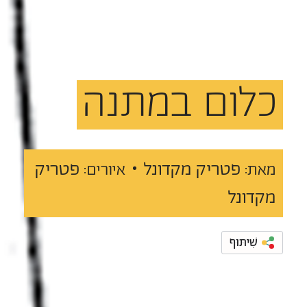
כלום
במתנה
פטריק מקדונל •
פטריק
מאת:
איורים:
מקדונל
שִׁיתּוּף