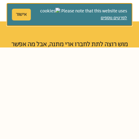
Please note that this website uses
אישור
לפרטים נוספים
מוש רוצה לתת לחברו ארי מתנה, אבל מה אפשר
לתת למי שכבר יש לו הכול? אחרי מחשבה רבה
מוש יוצא לדרך כדי להשיג לארי כלום במתנה.
איך נותנים כלום? איך יקבל ארי את המתנה
המיוחדת? סיפור שמלמד ששמחה אמיתית
מַגיעה מההכרה בערך הדברים שברשותנו.
נוֹשְׂאִים קְשׁוּרִים:
חברות
נדיבות
שמחה במה שיש