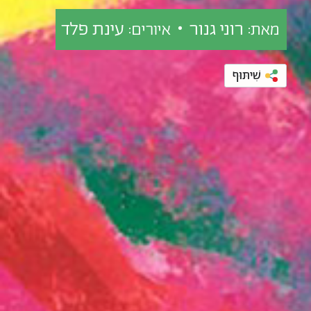
רוני גנור •
עינת פלד
מאת:
איורים:
שִׁיתּוּף