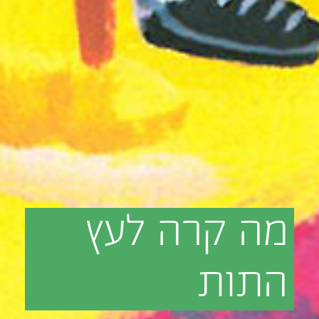
מה
קרה
לעץ
התות