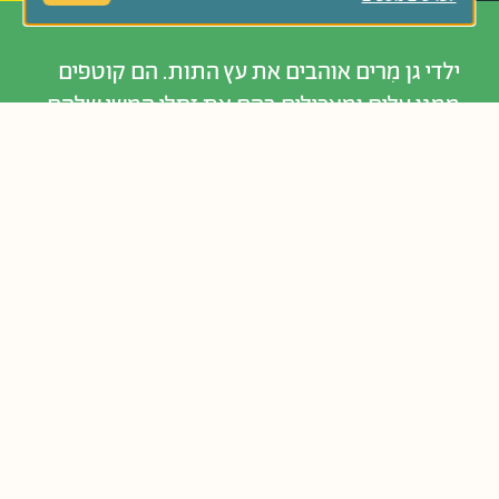
ילדי גן מִרים אוהבים את עץ התות. הם קוטפים
ממנו עלים ומאכילים בהם את זחלי המשי שלהם.
יום אחד הם רואים כי עומדים לכרות את העץ
ולבנות במקומו בניין גדול. האם יוכלו ילדי הגן
להציל את עץ התות?
נוֹשְׂאִים קְשׁוּרִים:
מעורבות חברתית
עצים וצמחים
שמירת סביבה
קְבוּצַת גִּיל:
גַּנִּים צְעִירִים