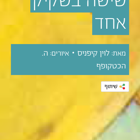
שישה
בשקיק
אחד
לוין קיפניס •
ה.
מאת:
איורים:
הכטקופף
שִׁיתּוּף