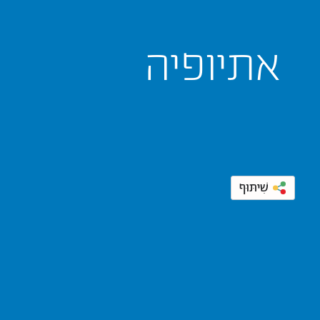
אתיופיה
שִׁיתּוּף