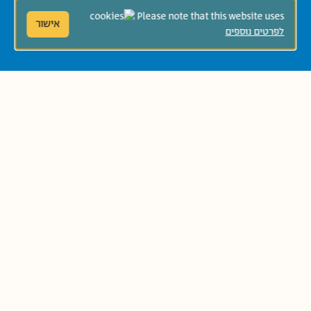
Please note that this website uses
אישור
לפרטים נוספים
להאזנה לפודקאסט שלנו לחצו!
ספריית פיג׳מה
דוא"ל:
pjisrael@hgf.org.il
טלפון: 03-5758161