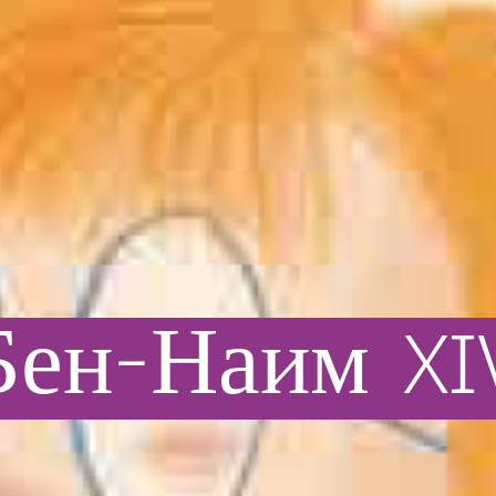
Бен-Наим
XI