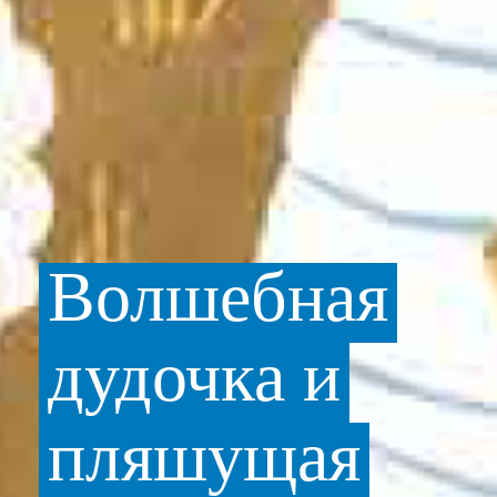
Волшебная
дудочка
и
пляшущая