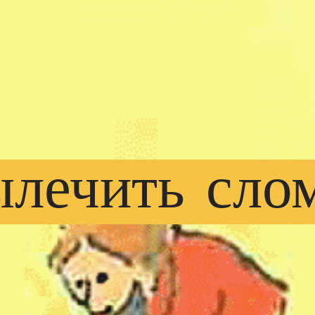
ылечить
сло