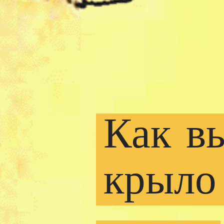
Как
в
крыло