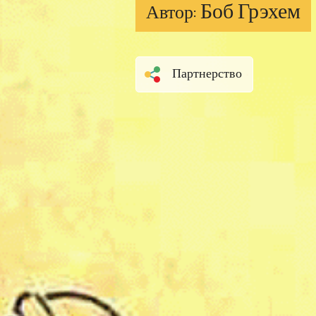
Боб Грэхем
Автор:
Партнерство