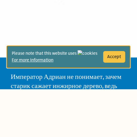
Please note that this website uses
Accept
For more information
Император Адриан не понимает, зачем
старик сажает инжирное дерево, ведь
плодами от него пожилой человек
насладиться не успеет! Рассказ основан
на мидраше*, в котором старик
преподает императору и нам важный
урок, касающийся заботы о следующих