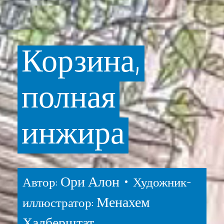
Корзина,
полная
инжира
Ори Алон •
Автор:
Художник-
Менахем
иллюстратор:
Халберштат