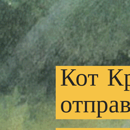
Кот
К
отправ