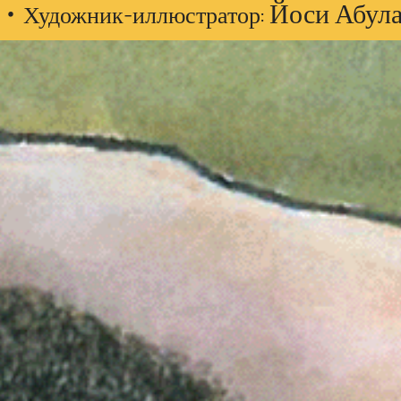
 •
Йоси Абул
Художник-иллюстратор: