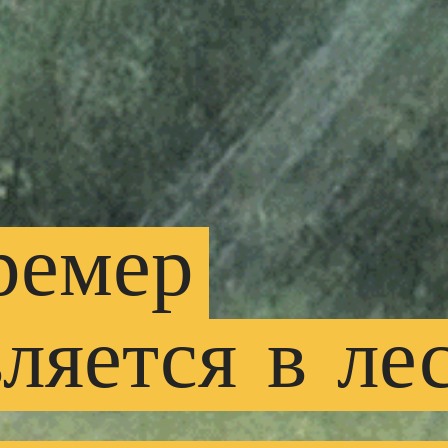
ремер
ляется
в
ле