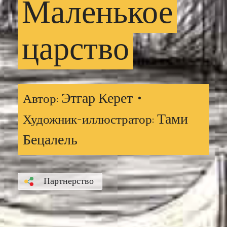
Маленькое
царство
Этгар Керет •
Автор:
Тами
Художник-иллюстратор:
Бецалель
Партнерство