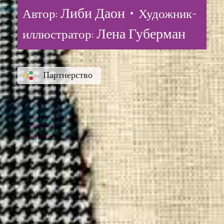
Либи Даон •
Автор:
Художник-
Лена Губерман
иллюстратор:
Партнерство