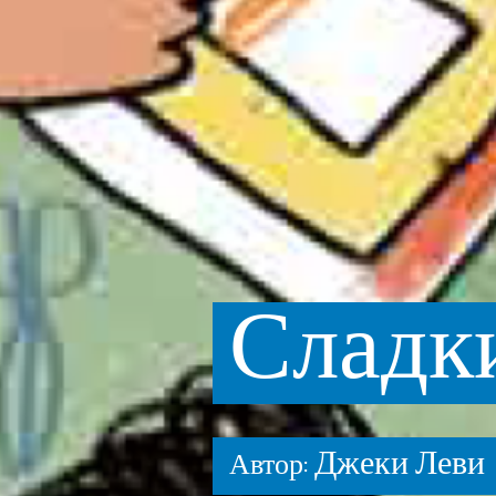
Сладк
Джеки Леви
Автор: