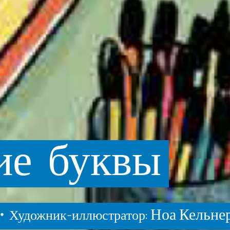
ие
буквы
 •
Ноа Кельне
Художник-иллюстратор: