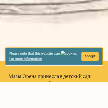
Please note that this website uses
Accept
For more information
Мама Орена принесла в детский сад
черепаху, и все ребята тут же принялись
за ней ухаживать. Они смастерили для
нее домик, принесли еду и даже
поделились игрушками! Погостив в