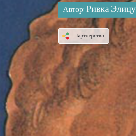
Ривка Элицу
Автор:
Партнерство