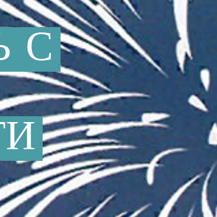
Ь
С
ТИ