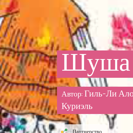
Шуша
Гиль-Ли Ало
Автор:
Куриэль
Партнерство