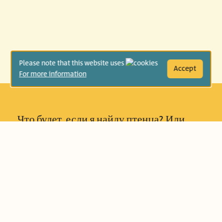
Please note that this website uses
Accept
For more information
Что будет, если я найду птенца? Или
кота? Или щеночка? Можно поменяться
с товарищами, а можно и поделиться
друг с другом всем прекрасным. Книга,
которая рассказывает о том, как
приятно играть вместе и делиться с
друзьями радостью.