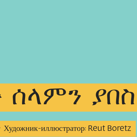
ው
ሰላምን
ያበ
•
Reut Boretz
Художник-иллюстратор: