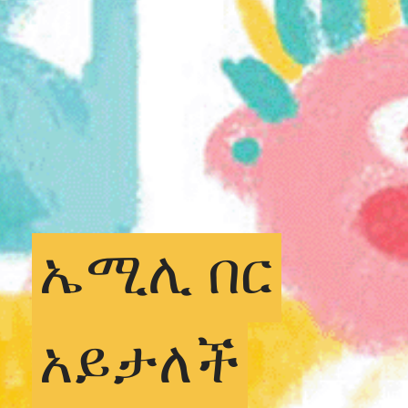
ኤሚሊ
በር
አይታለች