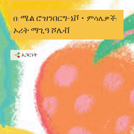
ሜል ሮዝንበርግ-ኔቮ •
በ:
ምሳሌዎች:
ኦሪት ማጊዓ ሾሌቭ
አጋርነት