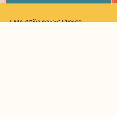
ኤሚሊ በሮችን ታንኳኳና እንድትገባ
ትጠይቃለች። ግን እያንዳንዱ በር የመግቢያ
መስፈርቶች አሉት፦ መግባት የሚችሉት
ሰማያዊ ሰዎች ብቻ፣ ረጃጅም ሰዎች ብቻ
ወይም ጸጥ ያሉ ሰዎች ብቻ ናቸው። ኤሚሊ
እንድትገባ የሚያደርግ በር እንዴት ታገኝ ይሆን?
በትክክል ለእርሷ የሚስማማ? ስለ ፍለጋና
ማንነት ብሎም የራሣችንን ሕይወት የመቅረጽ
ችሎታ የሚያሳይ አስደናቂ ታሪክ።
የእድሜ ክልል:
ሁለተኛ ክፍል