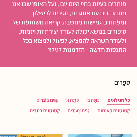
פותרים בעיות בחיי היום יום , ועל האופן שבו אנו
מתמודדים עם אתגרים, מגיבים לכישלון
ומפתחים גמישות מחשבה. קריאה משותפת של
סיפורים בנושא יכולה לעודד יצירתיות ויזמות,
ולעורר השראה להמציא, לפעול ולמצוא בכל
התנסות חדשה - הזדמנות לגילוי.
סְּפָרִים
כל הגילאים
כִּתָּה ב'
כִּתָּה א'
גַּנִּים בּוֹגְרִים
קְטַנְטַנִּים פָּעוֹטוֹת
גַּנִּים צְעִירִים
קְטַנְטַנִּים בּוֹגְרִים