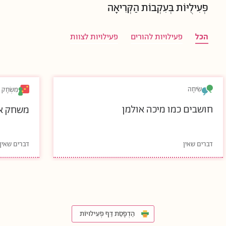
פְּעִילֻיּוֹת בְּעִקְבוֹת הַקְּרִיאָה
הכל
פעילויות להורים
פעילויות לצוות
שִׂיחָה
מִשְׂחָק
חושבים כמו מיכה אולמן
משחק או
דברים שאין
דברים שאין
הַדְפָּסַת דַּף פְּעִילוּיוֹת