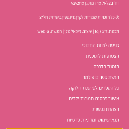
רח' בצלאל 10, רמת גן 5252110
® כל הזכויות שמורות לקרן גרינספון בישראל חל״צ
תכנות: t
q.soft
| עיצוב:
מיכאל גולן
| הנגשה:
web-a
כניסה לצוות החינוכי
הצטרפות לתוכנית
הזמנת הדרכה
הגשת ספרים פיג׳מה
כל הספרים לפי שנת חלוקה
אישור פרסום תמונות ילדים
הצהרת נגישות
תנאי שימוש ומדיניות פרטיות