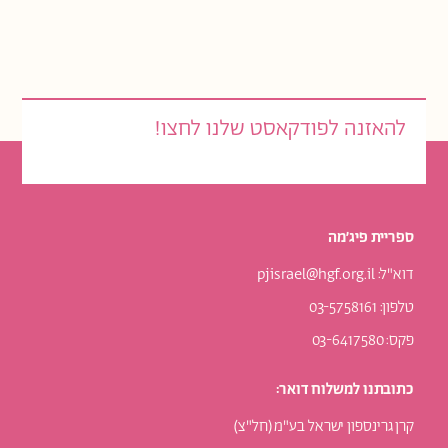
להאזנה לפודקאסט שלנו לחצו!
ספריית פיג׳מה
דוא"ל:
pjisrael@hgf.org.il
טלפון: 03-5758161
פקס: 03-6417580
כתובתנו למשלוח דואר:
קרן גרינספון ישראל בע"מ (חל"צ)