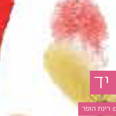
יד
רינת הופר
: