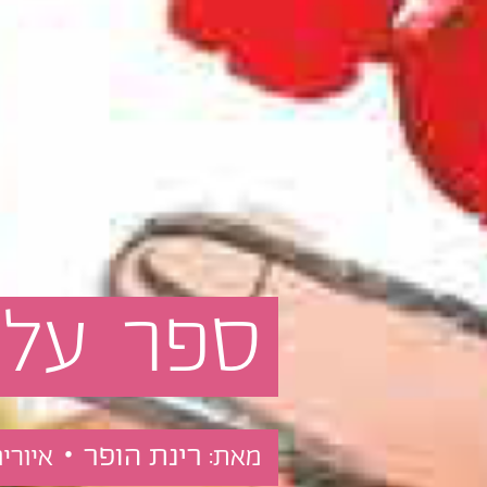
ספר
על
רינת הופר •
מאת:
איורים