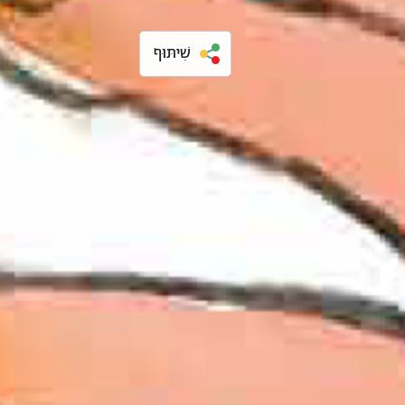
שִׁיתּוּף