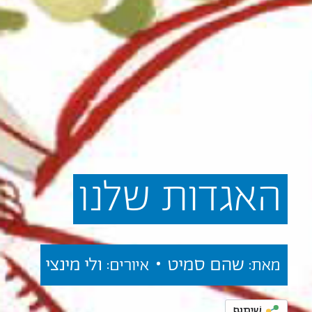
האגדות
שלנו
שהם סמיט •
ולי מינצי
מאת:
איורים:
שִׁיתּוּף