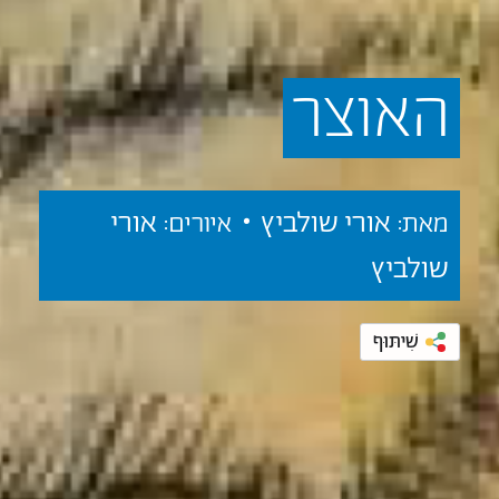
האוצר
אורי שולביץ •
אורי
מאת:
איורים:
שולביץ
שִׁיתּוּף