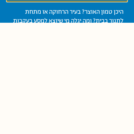
היכן טמון האוצר? בעיר הרחוקה או מתחת
לתנור בבית? ומה יגלה מי שיוצא למסע בעקבות
חלומו?
נוֹשְׂאִים קְשׁוּרִים:
סיפורי עם ומשלים
פתרון בעיות
שמחה במה שיש
קְבוּצַת גִּיל:
גַּנִּים צְעִירִים