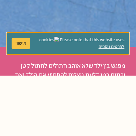
Please note that this website uses
אישור
לפרטים נוספים
מפגש בין ילד שלא אוהב חתולים לחתול קטן
וכתום כמו דלעת מצליח להפתיע את הילד ואת
הקוראים. מה עשה החתול הג’ינג’י כדי לשנות את
דעתו של הילד? ואיך בכלל משנים דעה? סיפור
על האומץ לשנות ולהשתנות.
נוֹשְׂאִים קְשׁוּרִים:
בעלי חיים
חיות מחמד