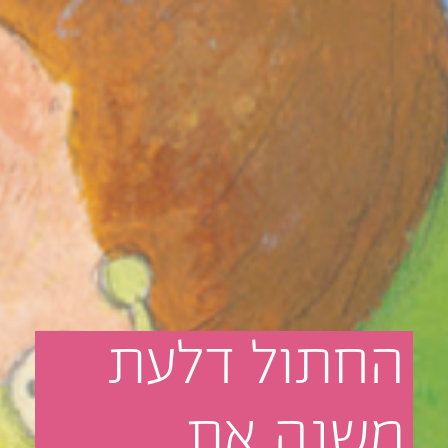
החתול
דלעת
משנה
את