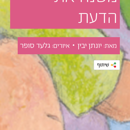
הדעת
יונתן יבין •
גלעד סופר
מאת:
איורים:
שִׁיתּוּף