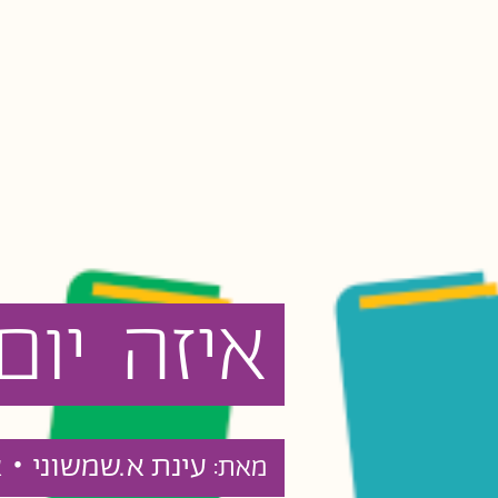
איזה
יום
עינת א.שמשוני •
מאת:
א