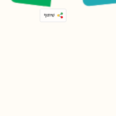
שִׁיתּוּף