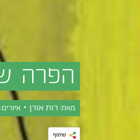
הפרה
ש
רות אורן •
ש
מאת:
איורים:
שִׁיתּוּף