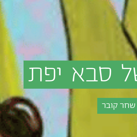
ל
סבא
יפת
חר קובר