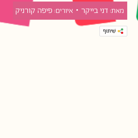
דני בייקר •
פיפה קורניק
מאת:
איורים:
שִׁיתּוּף