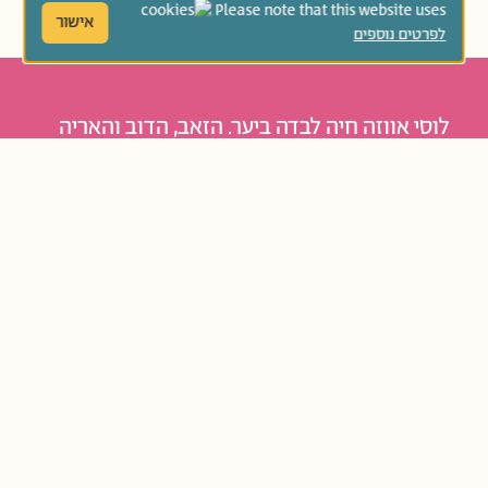
Please note that this website uses
אישור
לפרטים נוספים
לוסי אווזה חיה לבדה ביער. הזאב, הדוב והאריה
מנסים, כל אחד בדרכו, להפחיד אותה, אך מגלים
שזה לא כל כך פשוט. סיפור מקסים ומשעשע על
זהות, על אמון ועל חברות.
נוֹשְׂאִים קְשׁוּרִים:
קְבוּצַת גִּיל:
גַּנִּים בּוֹגְרִים
פְּעִילֻיּוֹת בְּעִקְבוֹת הַקְּרִיאָה