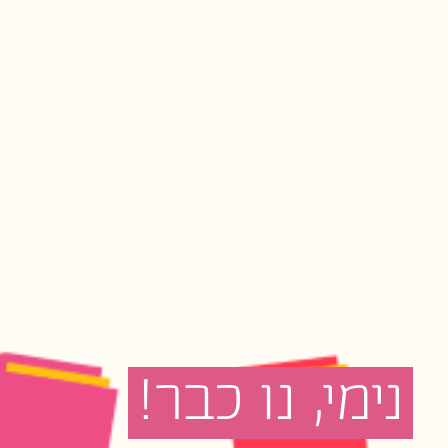
נימי,
נו
כבר!