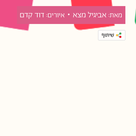
אביגיל מצא •
דוד קדם
מאת:
איורים:
שִׁיתּוּף