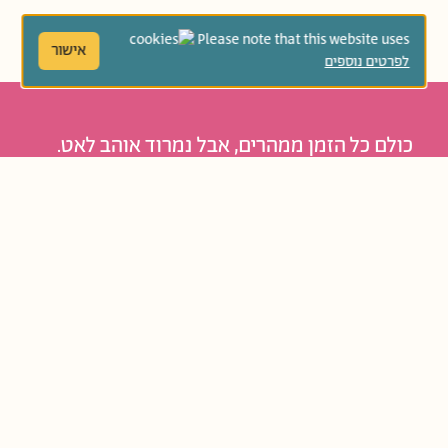
Please note that this website uses
אישור
לפרטים נוספים
כולם כל הזמן ממהרים, אבל נמרוד אוהב לאט.
הוא מתעמק בדברים וחווה את העולם בקצב
שלו. הוא שומע שוב ושוב את המשפט "נימי, נו
כבר!" אבל לקצב של נמרוד יש גם יתרונות.
סיפור מתוק על סבלנות ועל תשומת לב לפרטים.
נוֹשְׂאִים קְשׁוּרִים:
קְבוּצַת גִּיל:
גַּנִּים צְעִירִים