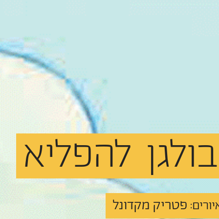
ולגן
להפליא
פטריק מקדונל
יורים: