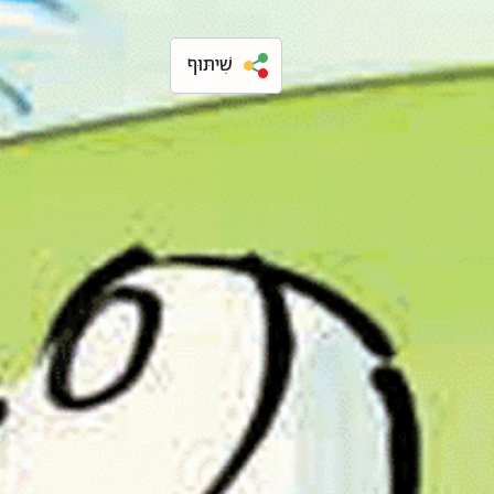
שִׁיתּוּף