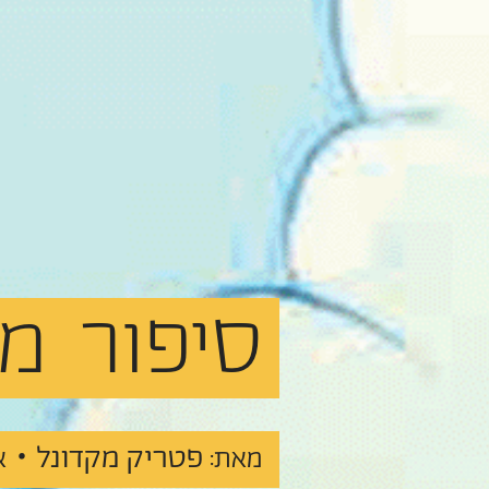
סיפור
מב
פטריק מקדונל •
מאת:
א