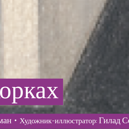
корках
ман •
Гилад С
Художник-иллюстратор: