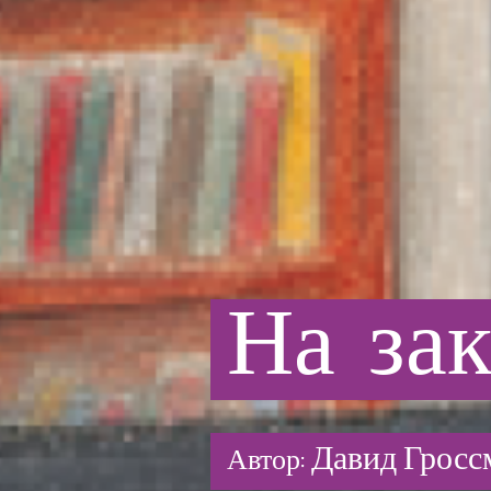
На
за
Давид Гросс
Автор: