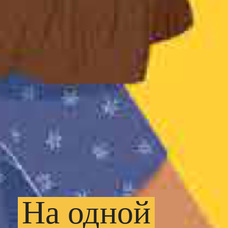
На
одной