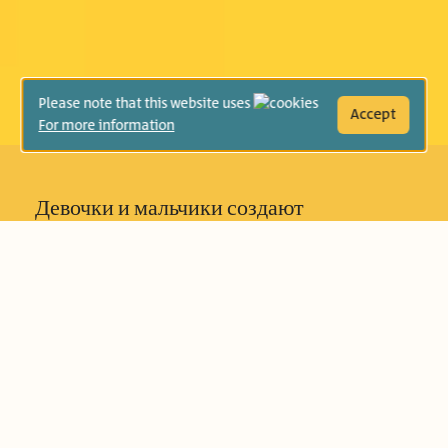
Please note that this website uses
Accept
For more information
Девочки и мальчики создают
воображаемые миры, которые
существуют только для них самих.
Иногда реальность врывается в их
индивидуальное пространство, и это
может им помешать. Хотя, вероятно, все
может быть совсем по-другому?
Например, Лили обнаруживает, что