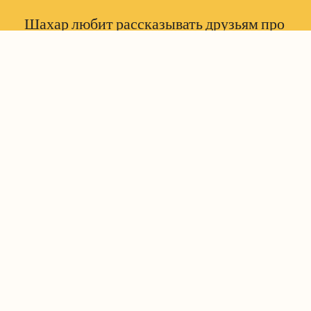
Шахар любит рассказывать друзьям про
особенные события, которые с ней
случаются, но иногда она чуть-чуть
преувеличивает. Когда дети обзывают ее
лгуньей, она идет говорить по душам со
школьным охранником Герцлем. Он
помогает ей понять разницу между
ложью и рассказом, и благодаря Герцлю
Шахар находит легкий и чудесный
способ продолжать рассказывать
истории.
Возрастная группа:
Второй класс