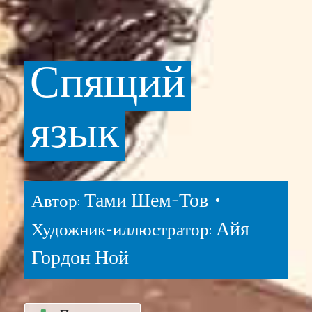
Спящий
язык
Тами Шем-Тов •
Автор:
Айя
Художник-иллюстратор:
Гордон Ной