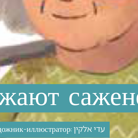
ажают
сажен
עדי אלקין
дожник-иллюстратор: