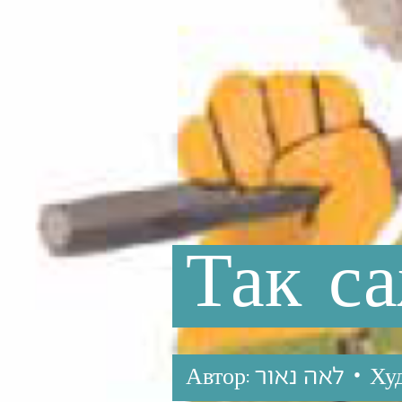
Так
с
לאה נאור •
Автор:
Ху