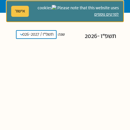
Please note that this website uses
אישור
לפרטים נוספים
שנה:
תשפ"ז 2026-
2027
איפה הנמר שלי?
מאת: רונית רוקאס
איורים: ג'ני מייליכוב
אסף אוהב את בובת הנמר שלו
ומתקשה להיפרד ממנה. כשהנמר
הולך לאיבוד בגן, אסף מודאג מאוד.
עד מהרה מצטרפים הילדים
לחיפושים אחריו, ועוזרים לו למצוא