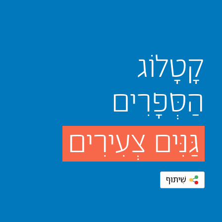
קָטָלוֹג
הַסְּפָרִים
גַּנִּים צְעִירִים
שִׁיתּוּף