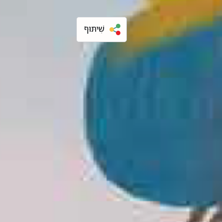
שִׁיתּוּף