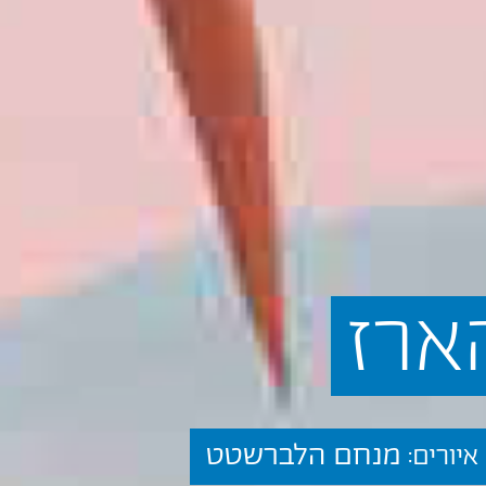
ארז
מנחם הלברשטט
איורים: