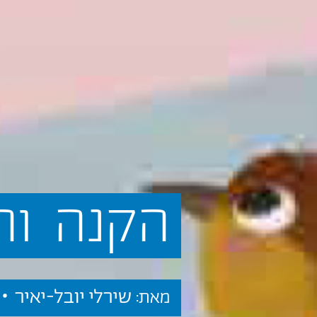
הקנה
וה
שירלי יובל-יאיר •
מאת: